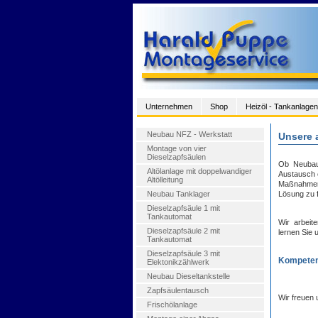
Unternehmen
Shop
Heizöl - Tankanlagen
Neubau NFZ - Werkstatt
Unsere 
Montage von vier
Dieselzapfsäulen
Ob Neubau,
Altölanlage mit doppelwandiger
Austausch 
Altölleitung
Maßnahmen e
Neubau Tanklager
Lösung zu f
Dieselzapfsäule 1 mit
Tankautomat
Wir arbeit
Dieselzapfsäule 2 mit
lernen Sie 
Tankautomat
Dieselzapfsäule 3 mit
Kompetent
Elektonikzählwerk
Neubau Dieseltankstelle
Zapfsäulentausch
Wir freuen 
Frischölanlage